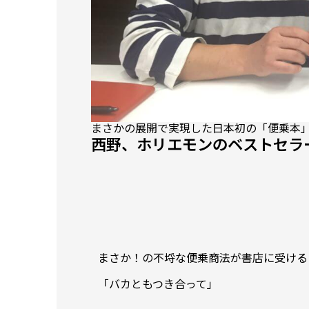
まさかの展開で実現した日本初の「便乗本
西野、ホリエモンのベストセラ
まさか！の不埒な便乗商法が書店に受ける
「バカともつき合って」