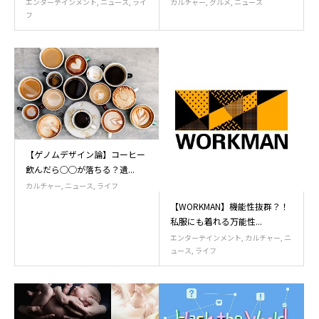
エンターテインメント
,
ニュース
,
ライ
カルチャー
,
グルメ
,
ニュース
フ
【ゲノムデザイン論】コーヒー
飲んだら◯◯が落ちる？遺...
カルチャー
,
ニュース
,
ライフ
【WORKMAN】機能性抜群？！
私服にも着れる万能性...
エンターテインメント
,
カルチャー
,
ニ
ュース
,
ライフ