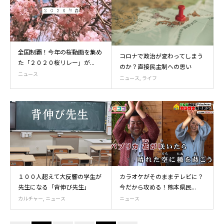
全国制覇！今年の桜動画を集め
コロナで政治が変わってしまう
た「２０２０桜リレー」が...
のか？直接民主制への思い
ニュース
ニュース
,
ライフ
１００人超えて大反響の学生が
カラオケがそのままテレビに？
先生になる「背伸び先生」
今だから攻める！熊本県民...
カルチャー
,
ニュース
ニュース