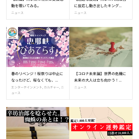
動を覗いてみる。
に反応し動き出したキング...
ニュース
ニュース
春のリベンジ！桜祭りは中止に
【コロナ未来論】世界の危機に
なったけど、桜なくても、...
未来の大人は立ち向かう！...
エンターテインメント
,
カルチャー
,
ニ
ニュース
ュース