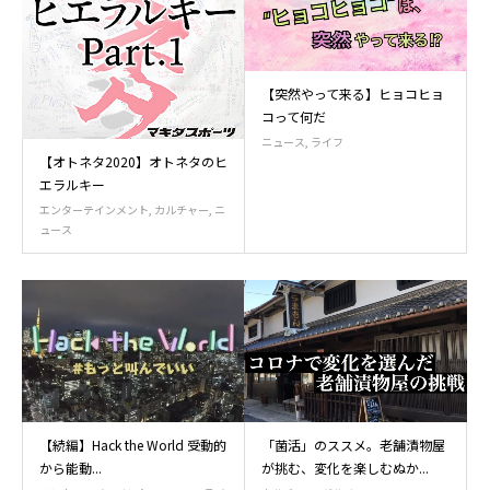
【突然やって来る】ヒョコヒョ
コって何だ⁇
ニュース
,
ライフ
【オトネタ2020】オトネタのヒ
エラルキー
エンターテインメント
,
カルチャー
,
ニ
ュース
【続編】Hack the World 受動的
「菌活」のススメ。老舗漬物屋
から能動...
が挑む、変化を楽しむぬか...