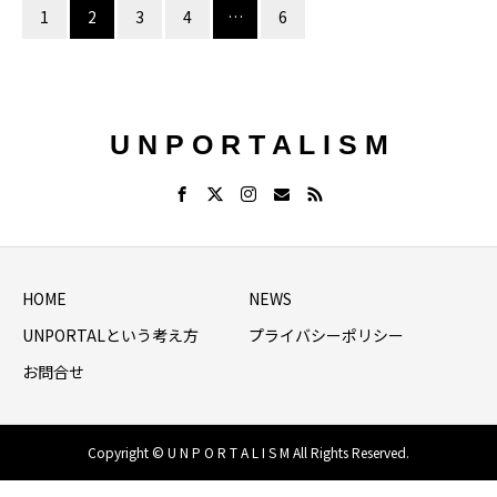
1
2
3
4
…
6
U N P O R T A L I S M
HOME
NEWS
UNPORTALという考え方
プライバシーポリシー
お問合せ
Copyright © U N P O R T A L I S M All Rights Reserved.