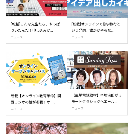
[転載]こんな先生たち、やっぱ
[転載]オンラインで修学旅行と
りいたんだ！申し込みが...
いう発想。誰かがやらな...
ニュース
ニュース
【直撃電話取材】辛坊治郎がリ
転載【オンライン教育革命】関
モートクラシックへエール...
西ラジオの雄が参戦！オー...
ニュース
ニュース