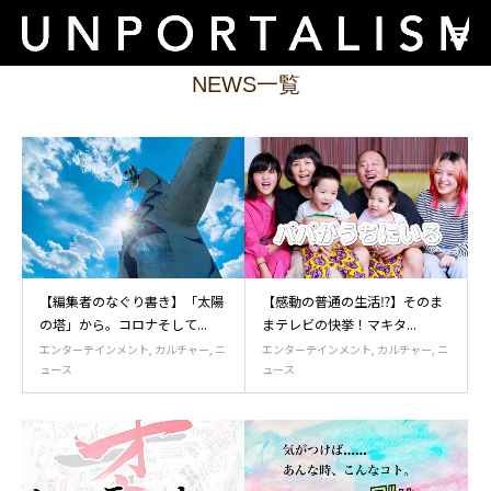
NEWS一覧
【編集者のなぐり書き】「太陽
【感動の普通の生活⁉️】そのま
の塔」から。コロナそして...
まテレビの快挙！マキタ...
エンターテインメント
,
カルチャー
,
ニ
エンターテインメント
,
カルチャー
,
ニ
ュース
ュース