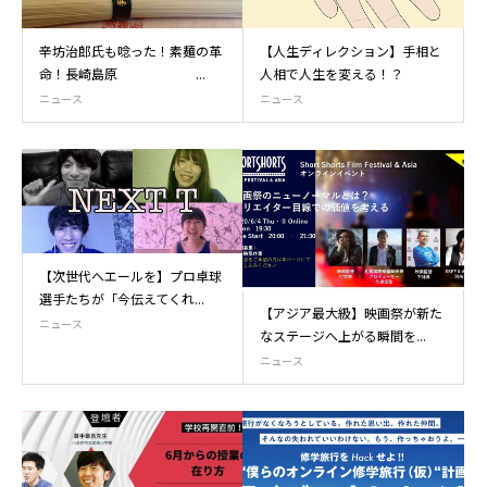
辛坊治郎氏も唸った！素麺の革
【人生ディレクション】手相と
命！長崎島原 ...
人相で人生を変える！？
ニュース
ニュース
【次世代へエールを】プロ卓球
選手たちが「今伝えてくれ...
【アジア最大級】映画祭が新た
ニュース
なステージへ上がる瞬間を...
ニュース