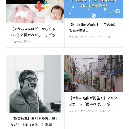
【Hack the World】 目の向け
【あかちゃんはどこからくる
る先を変え...
の？】と聞かれたら！子ども...
エンターテインメント
,
ニュース
ニュース
,
ライフ
【令和の名曲が誕生！】マキタ
スポーツ「雨ふれば」に想...
エンターテインメント
,
ニュース
【教育改革】自然を身近に感じ
ながら『神山まるごと高専...