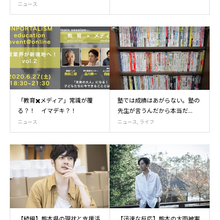
ニュース
「教育✖️メディア」常識が覆
塾では成績はあがらない。塾の
る？！ イマデキ？！
先生が言うんだから本当だ...
ニュース
ニュース
,
ライフ
【続編】熊本県の現状と支援活
【迅速な反応】熊本の大雨被害