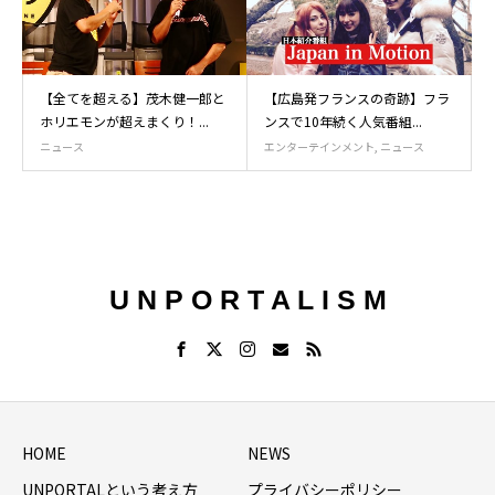
【全てを超える】茂木健一郎と
【広島発フランスの奇跡】フラ
ホリエモンが超えまくり！...
ンスで10年続く人気番組...
ニュース
エンターテインメント
,
ニュース
U N P O R T A L I S M
HOME
NEWS
UNPORTALという考え方
プライバシーポリシー