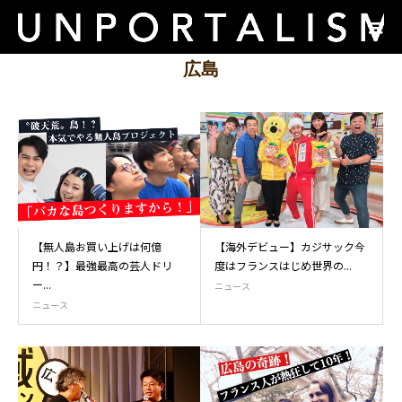
広島
【無人島お買い上げは何億
【海外デビュー】カジサック今
円！？】最強最高の芸人ドリ
度はフランスはじめ世界の...
ー...
ニュース
ニュース