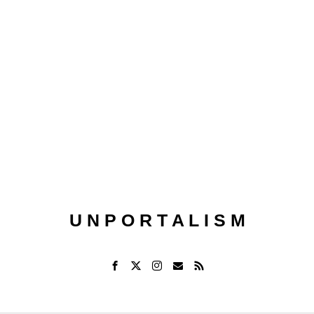
U N P O R T A L I S M