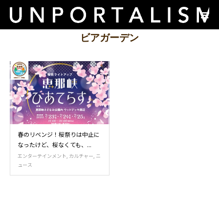
ビアガーデン
春のリベンジ！桜祭りは中止に
なったけど、桜なくても、...
エンターテインメント
,
カルチャー
,
ニ
ュース