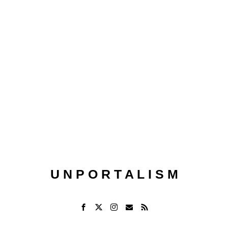
U N P O R T A L I S M