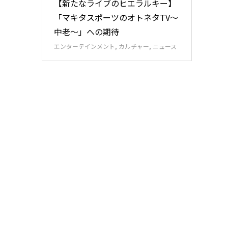
【新たなライブのヒエラルキー】
「マキタスポーツのオトネタTV～
中老～」への期待
エンターテインメント
,
カルチャー
,
ニュース