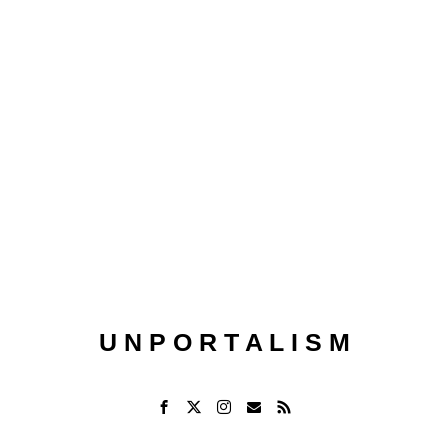
U N P O R T A L I S M