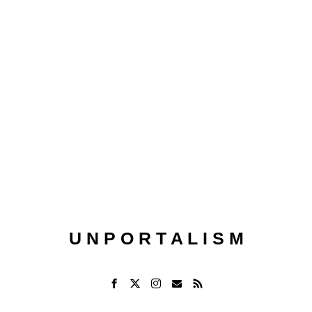
U N P O R T A L I S M