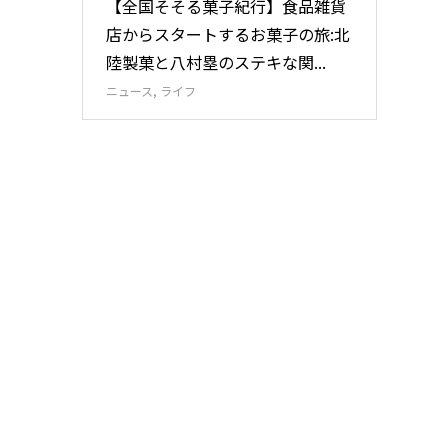
【全国そそる菓子紀行】食品雑貨
店からスタートするお菓子の旅:北
陸製菓と八村塁のステキな関...
ニュース
,
ライフ