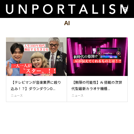
AI
【テレビマンが音楽業界に殴り
【無限の可能性】Ai 搭載の次世
込み！？】ダウンダウンD...
代型最新カラオケ機種...
ニュース
ニュース