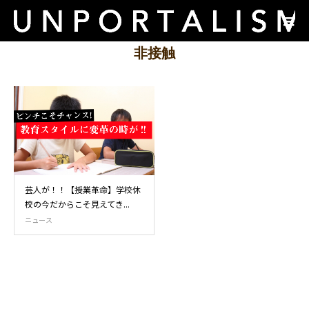
非接触
芸人が！！【授業革命】学校休
校の今だからこそ見えてき...
ニュース