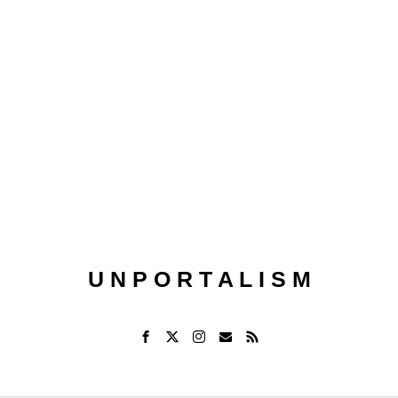
U N P O R T A L I S M