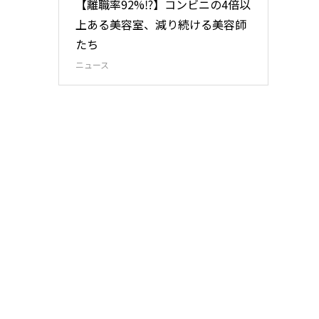
【離職率92%⁉︎】コンビニの4倍以
上ある美容室、減り続ける美容師
たち
ニュース