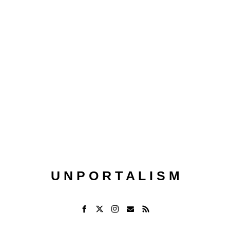
U N P O R T A L I S M