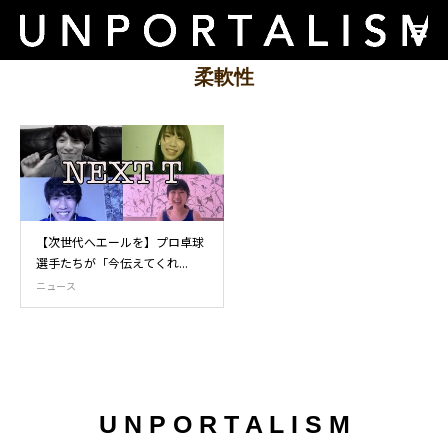
柔軟性
【次世代へエールを】プロ卓球
選手たちが「今伝えてくれ...
ニュース
U N P O R T A L I S M