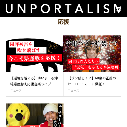
応援
【逆境を越える】ゆいまーる沖
【ブン殴る！？】68歳の正義の
縄県産豚肉応援音楽ライブ...
ヒーロー！ここに爆誕！...
ニュース
ニュース