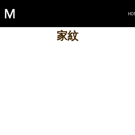
HO
家紋