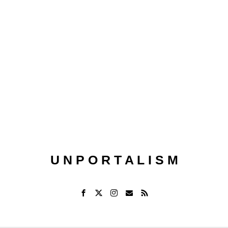
U N P O R T A L I S M