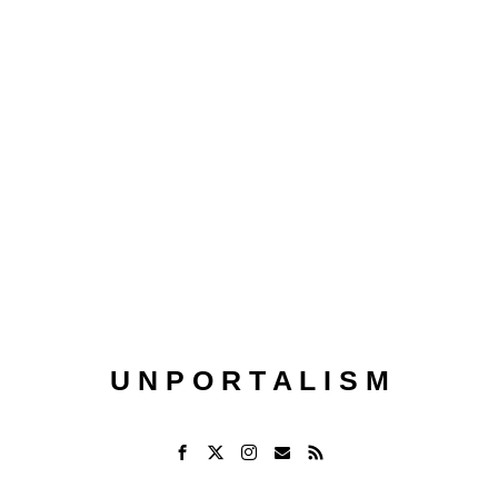
U N P O R T A L I S M