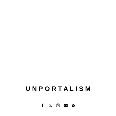
U N P O R T A L I S M