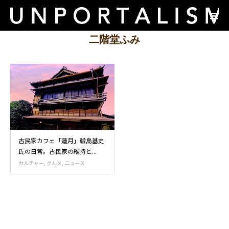
二階堂ふみ
古民家カフェ「蓮月」輪島基史
氏の日常。古民家の維持と...
カルチャー
,
グルメ
,
ニュース