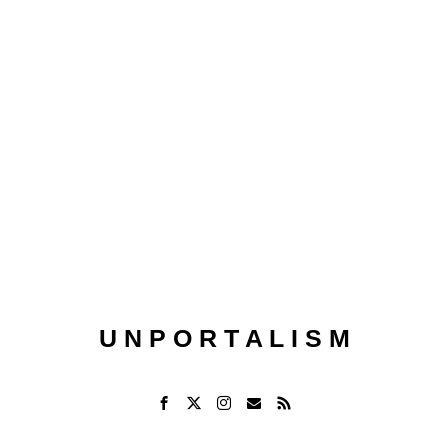
U N P O R T A L I S M