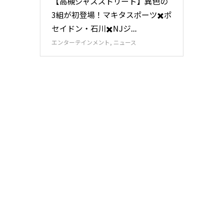
【高槻ジャスストリート】異色の
3組が初登場！マキタスポーツ✖️ポ
セイドン・石川✖️NJジ...
エンターテインメント
,
ニュース