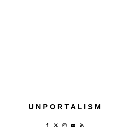
U N P O R T A L I S M