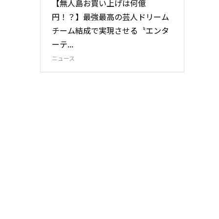
【無人島お買い上げは何億
円！？】最強最高の芸人ドリーム
チーム結成で実現させる〝エンタ
ーテ...
ニュース