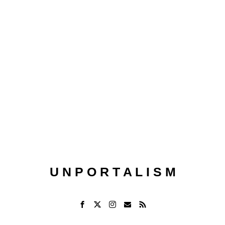
U N P O R T A L I S M