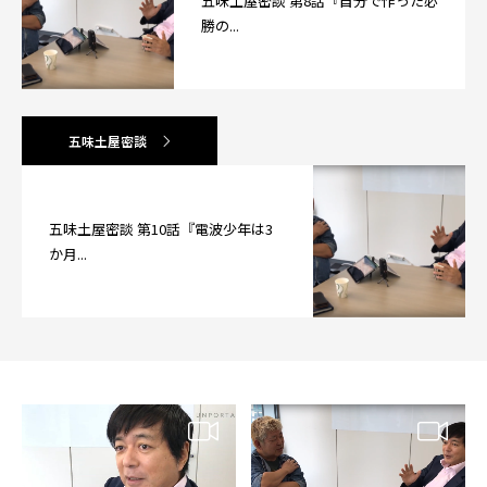
五味土屋密談 第8話『自分で作った必
勝の...
五味土屋密談
五味土屋密談 第10話『電波少年は3
か月...