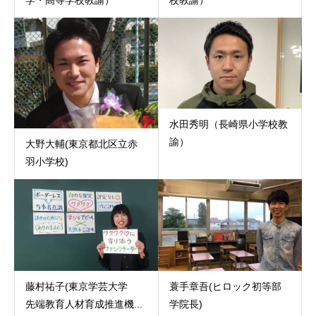
水田秀明（長崎県小学校教
諭）
大野大輔(東京都北区立赤
羽小学校)
藤村祐子(東京学芸大学
蓑手章吾(ヒロック初等部
先端教育人材育成推進機...
学院長)